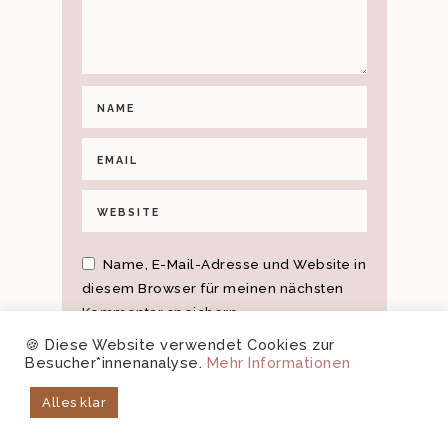
Name, E-Mail-Adresse und Website in
diesem Browser für meinen nächsten
Kommentar speichern.
Mit der Nutzung dieses Formulars
🍪 Diese Website verwendet Cookies zur
erklärst du dich mit der Speicherung und
Besucher*innenanalyse.
Mehr Informationen
Verarbeitung deiner Daten durch diese
Alles klar
Website einverstanden.
*