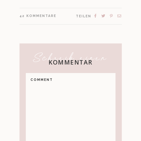
42
KOMMENTARE
TEILEN
Schreib einen
KOMMENTAR