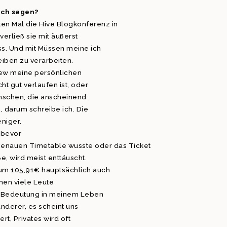
 ich sagen?
n Mal die Hive Blogkonferenz in
verließ sie mit äußerst
ss. Und mit Müssen meine ich
eiben zu verarbeiten.
ew meine persönlichen
t gut verlaufen ist, oder
Menschen, die anscheinend
, darum schreibe ich. Die
eniger.
 bevor
 genauen Timetable wusste oder das Ticket
, wird meist enttäuscht.
t um 105,91€ hauptsächlich auch
men viele Leute
e Bedeutung in meinem Leben
nderer, es scheint uns
rt, Privates wird oft