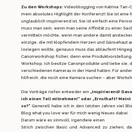
Zu den Workshops:
Videoblogging von Katrina Tan-
mein absolutes Highlight der Konferenz!! Sie ist eine 
unglaublich inspirierend ist. Sie ist einfach eine Per
muss man sein, wenn man seine Affinität zu einer Sach
vermitteln möchte, wenn man andere damit anstecken w
einzige, die mit klopfendem Herzen und Gänsehaut a
loslegen wollte, genauso muss das ablaufen!! Hingeg
Canonworkshop früher, denn eine Produktvorstellung is
Workshop. Ich besitze Canonprodukte und liebe sie, d
verschiedenen Kameras in der Hand halten. Für andere
hilfreich, die noch eine Kamera suchen – aber Worksh
Die Vorträge riefen entweder ein
„Inspirierend! Dav
ich einen Teil mitnehmen!“ oder „Ernsthaft? Mein
so?“
Generell habe ich in den letzten Jahren viel 
Blog what you love war für mich wenig Neues dabei.
Darum wäre es sinnvoll, irgendwie einen
Strich zwischen Basic und Advanced zu ziehen, d