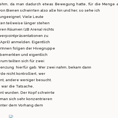
nehm, da man dadurch etwas Bewegung hatte, für die Menge 
n Bienen schwirrten also alle hin und her, so sehe ich
ungeeignet. Viele Leute
en teilweise länger stehen
ren Räumen (zB Arena) nichts
owerpointpräsentationen zu
April) anmelden. Eigentlich
rInnen folgen der Hivegruppe
t bemerkten und eigentlich
um teilten sich für zwei
grenzung hierfür gab. Wer zwei nahm, bekam dann
 nicht kontrolliert, wer
nt, andere weniger besucht.
t, war die Tatsache,
nt wurden. Der Kopf schwirrte
man sich sehr konzentrieren
hinter dem Vorhang dem