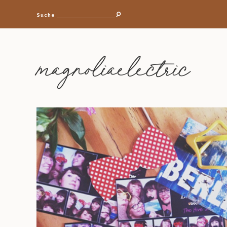
Suche
magnoliaelectric