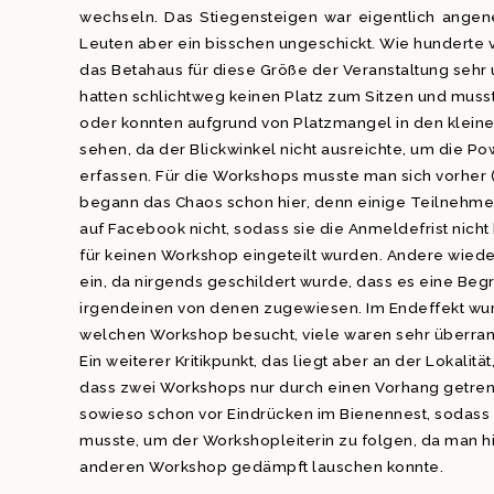
wechseln. Das Stiegensteigen war eigentlich ange
Leuten aber ein bisschen ungeschickt. Wie hunderte vo
das Betahaus für diese Größe der Veranstaltung sehr 
hatten schlichtweg keinen Platz zum Sitzen und musst
oder konnten aufgrund von Platzmangel in den kleine
sehen, da der Blickwinkel nicht ausreichte, um die P
erfassen. Für die Workshops musste man sich vorher (
begann das Chaos schon hier, denn einige Teilnehme
auf Facebook nicht, sodass sie die Anmeldefrist nich
für keinen Workshop eingeteilt wurden. Andere wieder
ein, da nirgends geschildert wurde, dass es eine Be
irgendeinen von denen zugewiesen. Im Endeffekt wurde
welchen Workshop besucht, viele waren sehr überran
Ein weiterer Kritikpunkt, das liegt aber an der Lokalitä
dass zwei Workshops nur durch einen Vorhang getren
sowieso schon vor Eindrücken im Bienennest, sodass 
musste, um der Workshopleiterin zu folgen, da man 
anderen Workshop gedämpft lauschen konnte.