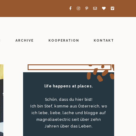
H
ARCHIVE
KOOPERATION
KONTAKT
life happens at places.
Schön, dass du hier bist!
Ich bin Stef, komme aus Österreich, wo
ich lebe, liebe, lache und blogge auf
magnoliaelectric seit über zehn
Jahren über das Leben.