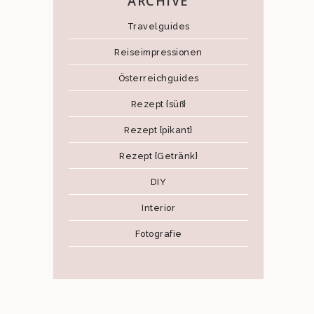
ARCHIVE
Travelguides
Reiseimpressionen
Österreichguides
Rezept {süß}
Rezept {pikant}
Rezept {Getränk}
DIY
Interior
Fotografie