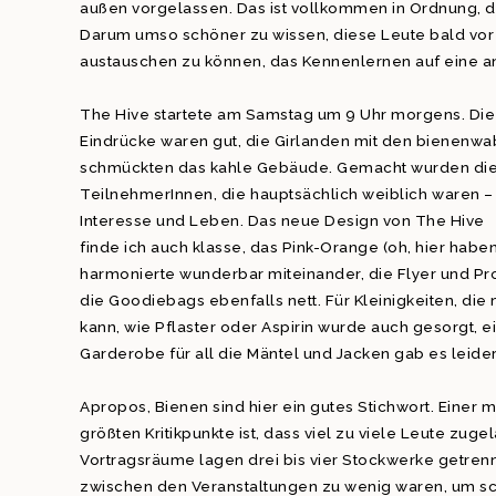
außen vorgelassen. Das ist vollkommen in Ordnung, d
Darum umso schöner zu wissen, diese Leute bald vor 
austauschen zu können, das Kennenlernen auf eine a
The Hive startete am Samstag um 9 Uhr morgens. Die
Eindrücke waren gut, die Girlanden mit den bienen
schmückten das kahle Gebäude. Gemacht wurden di
TeilnehmerInnen, die hauptsächlich weiblich waren 
Interesse und Leben. Das neue Design von The Hive
finde ich auch klasse, das Pink-Orange (oh, hier habe
harmonierte wunderbar miteinander, die Flyer und 
die Goodiebags ebenfalls nett. Für Kleinigkeiten, di
kann, wie Pflaster oder Aspirin wurde auch gesorgt, ei
Garderobe für all die Mäntel und Jacken gab es leider
Apropos, Bienen sind hier ein gutes Stichwort. Einer 
größten Kritikpunkte ist, dass viel zu viele Leute zug
Vortragsräume lagen drei bis vier Stockwerke getrenn
zwischen den Veranstaltungen zu wenig waren, um sch