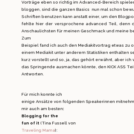
Vorträge eben so richtig im Advanced-Bereich spielen.
bloggen, sind die ganzen Basics nun mal schon bewu
Schriften benutzen kann anstatt einer, um den Blogpost
fehlte hier der versprochene advanced Teil, denn d
Anschaulichsten für meinen Geschmack und meine bev
Zum
Beispiel fand ich auch den Mediakitvortrag etwas zu o
einem Mediakit unter anderem Statistiken enthalten se
kurz vorstellt und so, ja, das gehört erwähnt, aber ich
das Springende ausmachen könnte, den KICK ASS Teil
Antworten.
Für mich konnte ich
einige Ansätze von folgenden Speakerinnen mitnehm
mir auch am besten
:
Blogging for the
fun of it
(Tina Fussell von
Traveling Mama
):