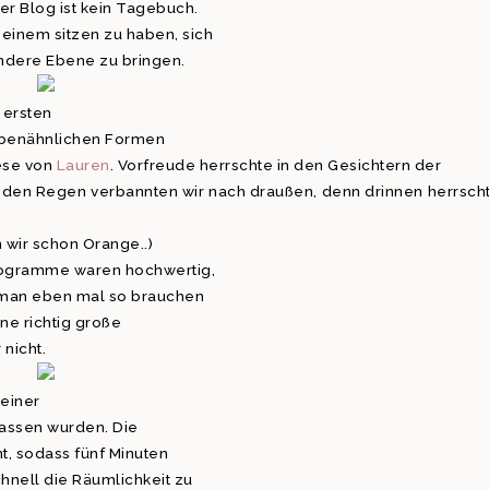
er Blog ist kein Tagebuch.
einem sitzen zu haben, sich
ndere Ebene zu bringen.
 ersten
wabenähnlichen Formen
ese von
Lauren
. Vorfreude herrschte in den Gesichtern der
– den Regen verbannten wir nach draußen, denn drinnen herrsch
n wir schon Orange..)
Programme waren hochwertig,
e man eben mal so brauchen
ne richtig große
 nicht.
meiner
elassen wurden. Die
t, sodass fünf Minuten
nell die Räumlichkeit zu