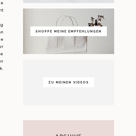
ie
ht
ng
SHOPPE MEINE EMPFEHLUNGEN
an
ie
er
ie
en
k.
ZU MEINEN VIDEOS