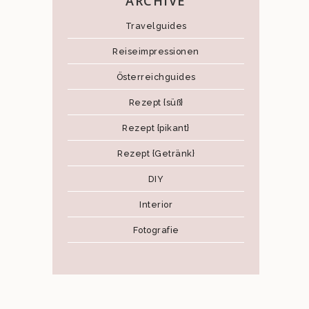
ARCHIVE
Travelguides
Reiseimpressionen
Österreichguides
Rezept {süß}
Rezept {pikant}
Rezept {Getränk}
DIY
Interior
Fotografie