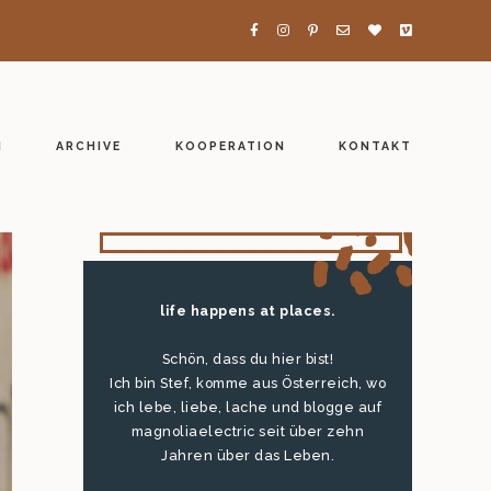
H
ARCHIVE
KOOPERATION
KONTAKT
life happens at places.
Schön, dass du hier bist!
Ich bin Stef, komme aus Österreich, wo
ich lebe, liebe, lache und blogge auf
magnoliaelectric seit über zehn
Jahren über das Leben.