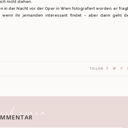
h nicht stehen.
n in der Nacht vor der Oper in Wien fotografiert worden, er frag
, wenn ihr jemanden interessant findet – aber dann geht d
TEILEN
eib einen
OMMENTAR