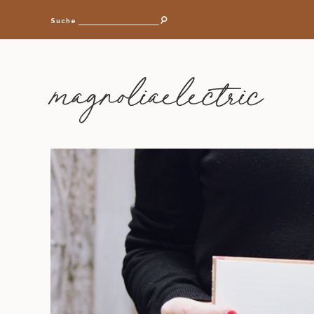
Suche
magnoliaelectric