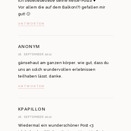
Ich liebeliebeliebe deine Reise-Posts! ♥
Vor allem die auf dem Balkon(?) gefallen mir
gut! 🙂
ANTWORTEN
ANONYM
16. SEPTEMBER 2012
gänsehaut am ganzen körper. wie gut, dass du
uns an solch wundervollen erlebnissen
teilhaben lässt. danke.
ANTWORTEN
KPAPILLON
16. SEPTEMBER 2012
Wiedermal ein wunderschöner Post <3