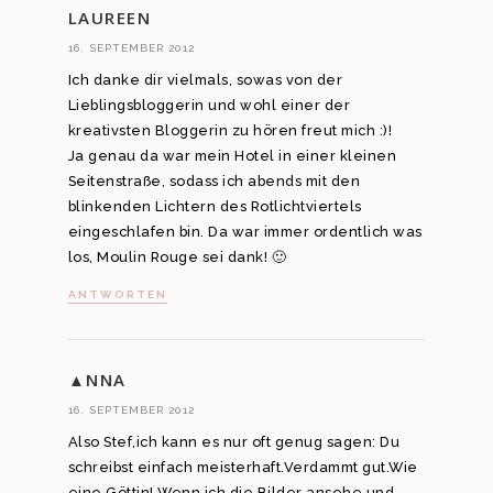
LAUREEN
16. SEPTEMBER 2012
Ich danke dir vielmals, sowas von der
Lieblingsbloggerin und wohl einer der
kreativsten Bloggerin zu hören freut mich :)!
Ja genau da war mein Hotel in einer kleinen
Seitenstraße, sodass ich abends mit den
blinkenden Lichtern des Rotlichtviertels
eingeschlafen bin. Da war immer ordentlich was
los, Moulin Rouge sei dank! 🙂
ANTWORTEN
▲NNA
16. SEPTEMBER 2012
Also Stef,ich kann es nur oft genug sagen: Du
schreibst einfach meisterhaft.Verdammt gut.Wie
eine Göttin! Wenn ich die Bilder ansehe und