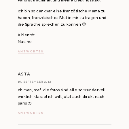
Paris ist traumhaft und meine Lieblingsstadt.
Ich bin so dankbar eine französische Mama zu
haben, französisches Blut in mir zu tragen und
die Sprache sprechen zu können 🙂
à bientôt,
Nadine
ANTWORTEN
ASTA
16. SEPTEMBER 2012
oh man, stef. die fotos sind alle so wundervoll.
wirklich klasse! ich will jetzt auch direkt nach
paris :O
ANTWORTEN