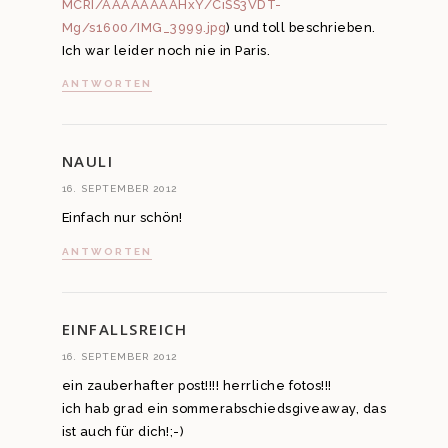
MCRI/AAAAAAAAHxY/CiSS3VDT-
Mg/s1600/IMG_3999.jpg
) und toll beschrieben.
Ich war leider noch nie in Paris.
ANTWORTEN
NAULI
16. SEPTEMBER 2012
Einfach nur schön!
ANTWORTEN
EINFALLSREICH
16. SEPTEMBER 2012
ein zauberhafter post!!!! herrliche fotos!!!
ich hab grad ein sommerabschiedsgiveaway, das
ist auch für dich!;-)