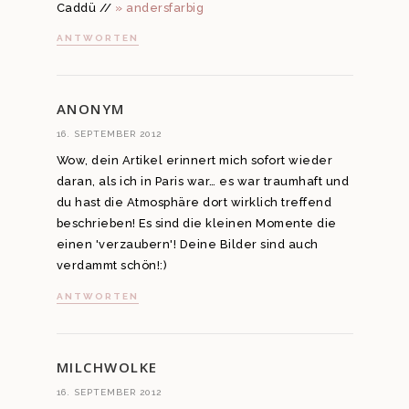
Caddü //
» andersfarbig
ANTWORTEN
ANONYM
16. SEPTEMBER 2012
Wow, dein Artikel erinnert mich sofort wieder
daran, als ich in Paris war… es war traumhaft und
du hast die Atmosphäre dort wirklich treffend
beschrieben! Es sind die kleinen Momente die
einen 'verzaubern'! Deine Bilder sind auch
verdammt schön!:)
ANTWORTEN
MILCHWOLKE
16. SEPTEMBER 2012