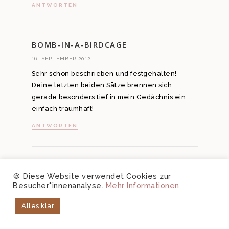
ANTWORTEN
BOMB-IN-A-BIRDCAGE
16. SEPTEMBER 2012
Sehr schön beschrieben und festgehalten!
Deine letzten beiden Sätze brennen sich
gerade besonders tief in mein Gedächnis ein…
einfach traumhaft!
ANTWORTEN
YRMNGLDHRT
🍪 Diese Website verwendet Cookies zur
16. SEPTEMBER 2012
Besucher*innenanalyse.
Mehr Informationen
Mal wieder so ein schöner und berührender
Alles klar
Text von dir und dazu diese tollen Fotos! Ich hab
mich direkt an meinen Paris-Trip im letzten Jahr