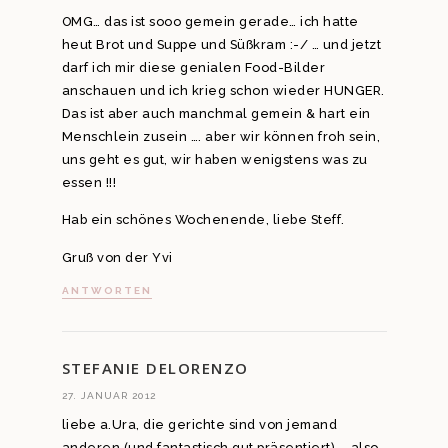
OMG… das ist sooo gemein gerade… ich hatte
heut Brot und Suppe und Süßkram :-/ … und jetzt
darf ich mir diese genialen Food-Bilder
anschauen und ich krieg schon wieder HUNGER.
Das ist aber auch manchmal gemein & hart ein
Menschlein zusein …. aber wir können froh sein,
uns geht es gut, wir haben wenigstens was zu
essen !!!
Hab ein schönes Wochenende, liebe Steff.
Gruß von der Yvi
ANTWORTEN
STEFANIE DELORENZO
27. JANUAR 2012
liebe a.Ura, die gerichte sind von jemand
anderen (und fantastisch gut präsentiert) – also