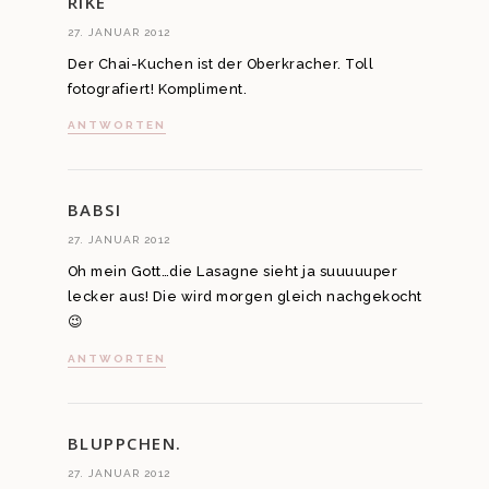
RIKE
27. JANUAR 2012
Der Chai-Kuchen ist der Oberkracher. Toll
fotografiert! Kompliment.
ANTWORTEN
BABSI
27. JANUAR 2012
Oh mein Gott…die Lasagne sieht ja suuuuuper
lecker aus! Die wird morgen gleich nachgekocht
😉
ANTWORTEN
BLUPPCHEN.
27. JANUAR 2012