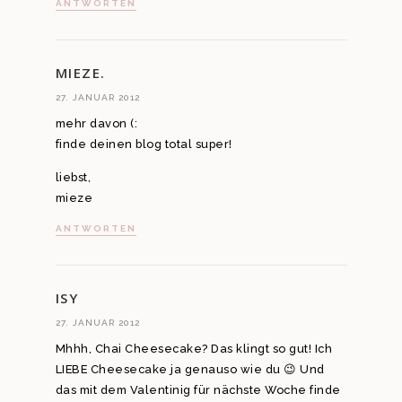
ANTWORTEN
MIEZE.
27. JANUAR 2012
mehr davon (:
finde deinen blog total super!
liebst,
mieze
ANTWORTEN
ISY
27. JANUAR 2012
Mhhh, Chai Cheesecake? Das klingt so gut! Ich
LIEBE Cheesecake ja genauso wie du 😉 Und
das mit dem Valentinig für nächste Woche finde