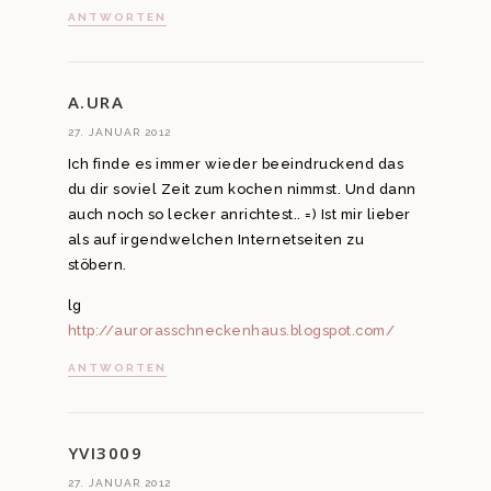
ANTWORTEN
A.URA
27. JANUAR 2012
Ich finde es immer wieder beeindruckend das
du dir soviel Zeit zum kochen nimmst. Und dann
auch noch so lecker anrichtest.. =) Ist mir lieber
als auf irgendwelchen Internetseiten zu
stöbern.
lg
http://aurorasschneckenhaus.blogspot.com/
ANTWORTEN
YVI3009
27. JANUAR 2012