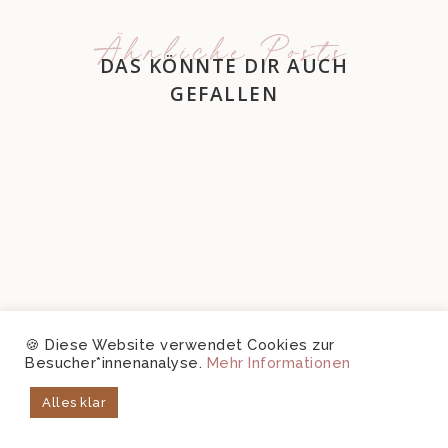
Ähnliche Posts
DAS KÖNNTE DIR AUCH
GEFALLEN
🍪 Diese Website verwendet Cookies zur
Besucher*innenanalyse.
Mehr Informationen
Alles klar
ENGLISH SCONES
17. JUNI 2016