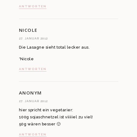
ANTWORTEN
NICOLE
27. JANUAR 2012
Die Lasagne sieht total lecker aus.
*Nicole
ANTWORTEN
ANONYM
27. JANUAR 2012
hier spricht ein vegetarier:
100g sojaschnetzel ist viiiiiel zu viel!
50g wären besser 🙂
ANTWORTEN