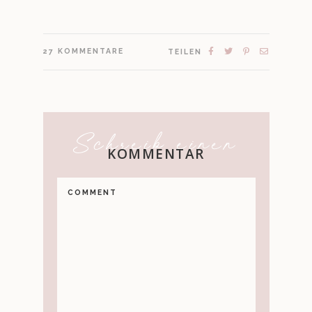
27
KOMMENTARE
TEILEN
Schreib einen
KOMMENTAR