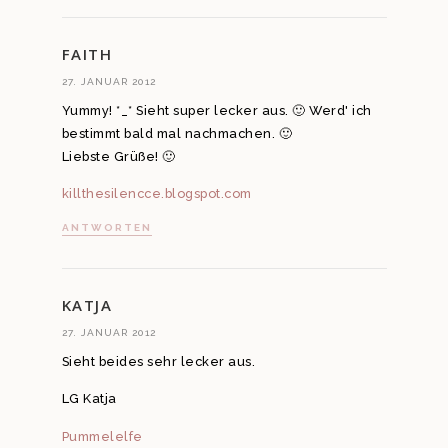
FAITH
27. JANUAR 2012
Yummy! *_* Sieht super lecker aus. 🙂 Werd' ich
bestimmt bald mal nachmachen. 🙂
Liebste Grüße! 🙂
killthesilencce.blogspot.com
ANTWORTEN
KATJA
27. JANUAR 2012
Sieht beides sehr lecker aus.
LG Katja
Pummelelfe