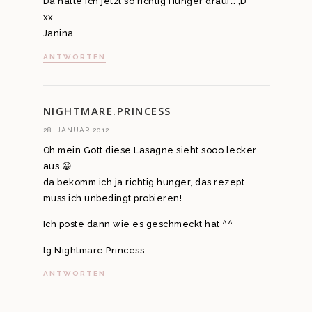
Da hätte ich jetzt so richtig Hunger drauf… ;D
xx
Janina
ANTWORTEN
NIGHTMARE.PRINCESS
28. JANUAR 2012
Oh mein Gott diese Lasagne sieht sooo lecker
aus 😀
da bekomm ich ja richtig hunger, das rezept
muss ich unbedingt probieren!
Ich poste dann wie es geschmeckt hat ^^
lg Nightmare.Princess
ANTWORTEN