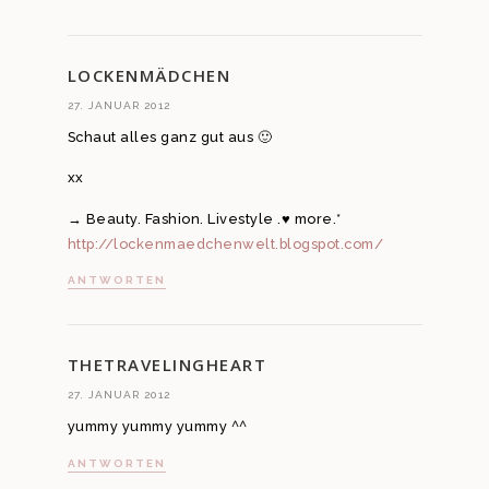
LOCKENMÄDCHEN
27. JANUAR 2012
Schaut alles ganz gut aus 🙂
xx
→ Beauty. Fashion. Livestyle .♥ more.*
http://lockenmaedchenwelt.blogspot.com/
ANTWORTEN
THETRAVELINGHEART
27. JANUAR 2012
yummy yummy yummy ^^
ANTWORTEN