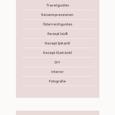
Travelguides
Reiseimpressionen
Österreichguides
Rezept {süß}
Rezept {pikant}
Rezept {Getränk}
DIY
Interior
Fotografie