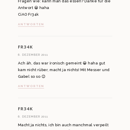
Fragen wie: kann man das essen? Danke für die
Antwort 😀 haha
CiAO Fr34k
ANTWORTEN
FR34K
6. DEZEMBER 2011
Ach äh, das war ironisch gemeint 😀 haha gut
kam nicht rüber, macht ja nichts! Mit Messer und
Gabel so so 😉
ANTWORTEN
FR34K
6. DEZEMBER 2011
Macht ja nichts, ich bin auch manchmal verpeilt