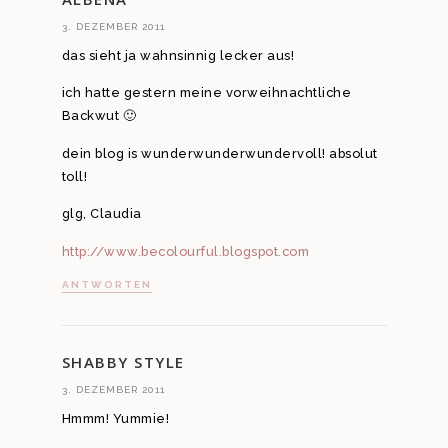
3. DEZEMBER 2011
das sieht ja wahnsinnig lecker aus!
ich hatte gestern meine vorweihnachtliche
Backwut 🙂
dein blog is wunderwunderwundervoll! absolut
toll!
glg, Claudia
http://www.becolourful.blogspot.com
ANTWORTEN
SHABBY STYLE
3. DEZEMBER 2011
Hmmm! Yummie!