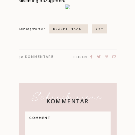
Mischung dazugeben).
Schlagwörter:
REZEPT-PIKANT
YYY
32
KOMMENTARE
TEILEN
Schreib einen
KOMMENTAR