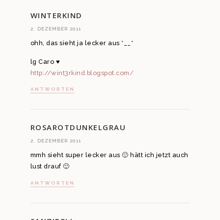
WINTERKIND
2. DEZEMBER 2011
ohh, das sieht ja lecker aus *__*
lg Caro ♥
http://wint3rkind.blogspot.com/
ANTWORTEN
ROSAROTDUNKELGRAU
2. DEZEMBER 2011
mmh sieht super lecker aus 🙂 hätt ich jetzt auch
lust drauf 🙂
ANTWORTEN