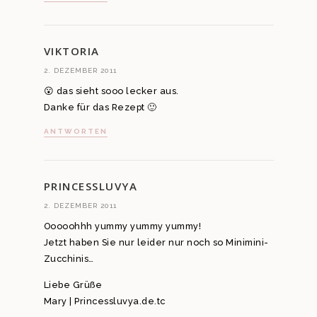
VIKTORIA
2. DEZEMBER 2011
😮 das sieht sooo lecker aus.
Danke für das Rezept 🙂
ANTWORTEN
PRINCESSLUVYA
2. DEZEMBER 2011
Ooooohhh yummy yummy yummy!
Jetzt haben Sie nur leider nur noch so Minimini-
Zucchinis…
Liebe Grüße
Mary | Princessluvya.de.tc