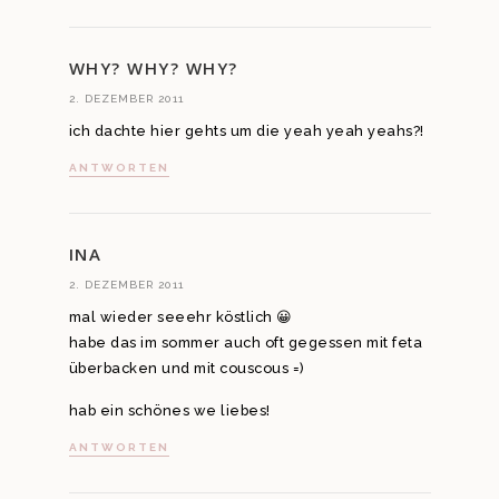
WHY? WHY? WHY?
2. DEZEMBER 2011
ich dachte hier gehts um die yeah yeah yeahs?!
ANTWORTEN
INA
2. DEZEMBER 2011
mal wieder seeehr köstlich 😀
habe das im sommer auch oft gegessen mit feta
überbacken und mit couscous =)
hab ein schönes we liebes!
ANTWORTEN