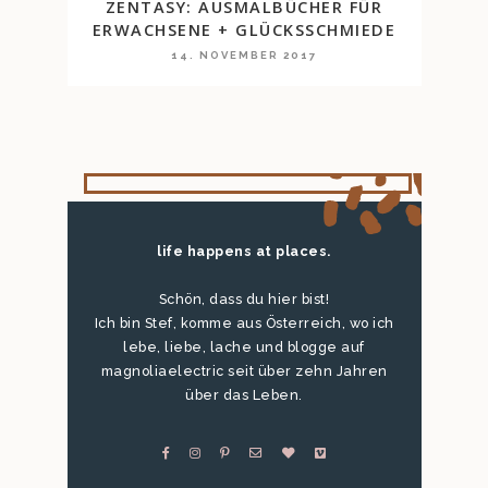
ZENTASY: AUSMALBÜCHER FÜR
ERWACHSENE + GLÜCKSSCHMIEDE
14. NOVEMBER 2017
life happens at places.
Schön, dass du hier bist!
Ich bin Stef, komme aus Österreich, wo ich
lebe, liebe, lache und blogge auf
magnoliaelectric seit über zehn Jahren
über das Leben.