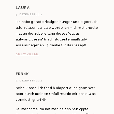
LAURA
5. DEZEMBER 2011
ich habe gerade riesigen hunger und eigentlich
alle zutaten da, also werde ich mich wohl heute
mal an die zubereitung dieses "etwas
aufwändigeren" (nach studentenmaßstab)
essens begeben… (: danke für das rezept!
ANTWORTEN
FR34K
6. DEZEMBER 2011
hehe klasse, ich fand budapest auch ganz nett,
aber durch meinen Unfall wurde mir das etwas
vermiest, gnarf 😀
Ja, manchmal da hat man halt so bekloppte