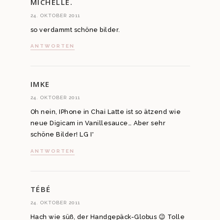
MICHELLE.
24. OKTOBER 2011
so verdammt schöne bilder.
ANTWORTEN
IMKE
24. OKTOBER 2011
Oh nein, IPhone in Chai Latte ist so ätzend wie
neue Digicam in Vanillesauce… Aber sehr
schöne Bilder! LG I*
ANTWORTEN
TÉBÉ
24. OKTOBER 2011
Hach wie süß, der Handgepäck-Globus 😉 Tolle