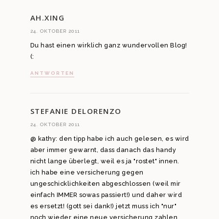
AH.XING
24. OKTOBER 2011
Du hast einen wirklich ganz wundervollen Blog!
(:
ANTWORTEN
STEFANIE DELORENZO
24. OKTOBER 2011
@ kathy: den tipp habe ich auch gelesen, es wird
aber immer gewarnt, dass danach das handy
nicht lange überlegt, weil es ja "rostet" innen.
ich habe eine versicherung gegen
ungeschicklichkeiten abgeschlossen (weil mir
einfach IMMER sowas passiert!) und daher wird
es ersetzt! (gott sei dank!) jetzt muss ich "nur"
noch wieder eine neue versicherung zahlen,