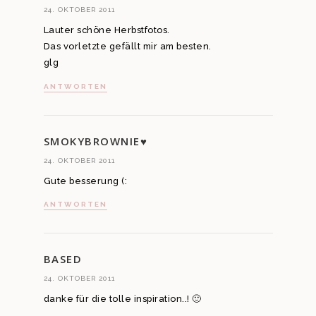
24. OKTOBER 2011
Lauter schöne Herbstfotos.
Das vorletzte gefällt mir am besten.
glg
ANTWORTEN
SMOKYBROWNIE♥
24. OKTOBER 2011
Gute besserung (:
ANTWORTEN
BASED
24. OKTOBER 2011
danke für die tolle inspiration..! 🙂