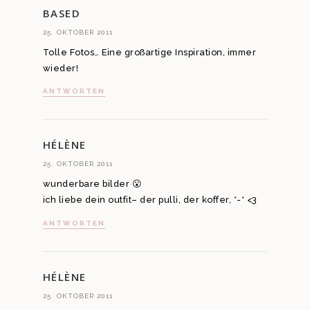
BASED
25. OKTOBER 2011
Tolle Fotos… Eine großartige Inspiration, immer
wieder!
ANTWORTEN
HÉLÈNE
25. OKTOBER 2011
wunderbare bilder 😮
ich liebe dein outfit– der pulli, der koffer, *-* <3
ANTWORTEN
HÉLÈNE
25. OKTOBER 2011