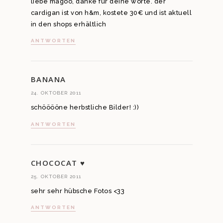
liebe magoo, danke für deine worte. der
cardigan ist von h&m, kostete 30€ und ist aktuell
in den shops erhältlich
ANTWORTEN
BANANA
24. OKTOBER 2011
schööööne herbstliche Bilder! :))
ANTWORTEN
CHOCOCAT ♥
25. OKTOBER 2011
sehr sehr hübsche Fotos <33
ANTWORTEN