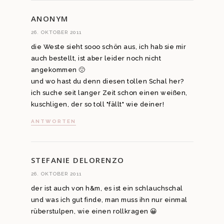
ANONYM
26. OKTOBER 2011
die Weste sieht sooo schön aus, ich hab sie mir
auch bestellt, ist aber leider noch nicht
angekommen 🙁
und wo hast du denn diesen tollen Schal her?
ich suche seit langer Zeit schon einen weißen,
kuschligen, der so toll "fällt" wie deiner!
ANTWORTEN
STEFANIE DELORENZO
26. OKTOBER 2011
der ist auch von h&m, es ist ein schlauchschal
und was ich gut finde, man muss ihn nur einmal
rüberstulpen, wie einen rollkragen 😀