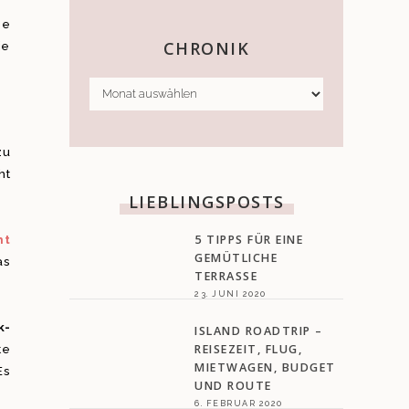
se
CHRONIK
ie
CHRONIK
zu
ht
LIEBLINGSPOSTS
ht
5 TIPPS FÜR EINE
GEMÜTLICHE
as
TERRASSE
23. JUNI 2020
k-
ISLAND ROADTRIP –
te
REISEZEIT, FLUG,
MIETWAGEN, BUDGET
Es
UND ROUTE
6. FEBRUAR 2020