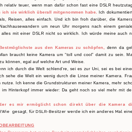
ch relativ teuer, wenn man dafür schon fast eine DSLR heutzuta
ss ich sie wirklich überall mitgenommen habe.
Ich dokumentier
s, Reisen, alles einfach. Und ich bin froh darüber, die Kamer
eim Nachhausewandern um neun Uhr morgens nach einem genial
alles mit einer DSLR nicht so wirklich. Ich würde meine auch n
 Bestmöglichste aus den Kameras zu schöpfen,
denn da ge
t: Man braucht keine Kamera um “toll und cool” damit zu sein. M
 zu können, egal auf welche Art und Weise.
nn ich durch die Welt schlend’re, sei es zur Uni, sei es bei ein
ich sehe die Welt ein wenig durch die Linse meiner Kamera. Fra
ch nutze. Ich kenne die Grundstrukturen meiner Kamera, mehr sch
b im Hinterkopf immer wieder: Da geht noch so viel mehr mit d
der es mir ermöglicht schon direkt über die Kamera d
. (Wie gesagt, für DSLR-Besitzer werde ich ein anderes Mal ein
OBEARBEITUNG