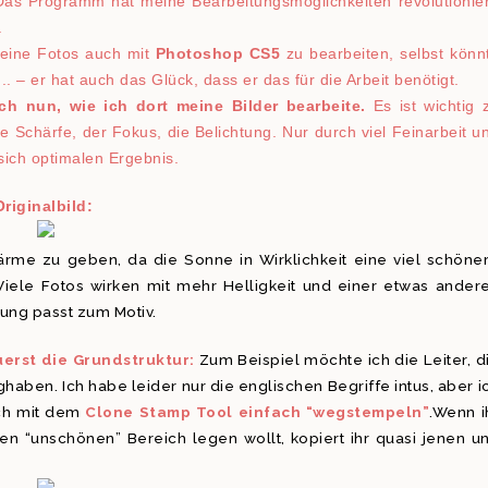
Das Programm hat meine Bearbeitungsmöglichkeiten revolutionier
.
meine Fotos auch mit
Photoshop CS5
zu bearbeiten, selbst könn
. – er hat auch das Glück, dass er das für die Arbeit benötigt.
ch nun, wie ich dort meine Bilder bearbeite.
Es ist wichtig 
ie Schärfe, der Fokus, die Belichtung. Nur durch viel Feinarbeit u
ich optimalen Ergebnis.
Originalbild:
ärme zu geben, da die Sonne in Wirklichkeit eine viel schöne
Viele Fotos wirken mit mehr Helligkeit und einer etwas ander
ung passt zum Motiv.
uerst die Grundstruktur:
Zum Beispiel möchte ich die Leiter, d
aben. Ich habe leider nur die englischen Begriffe intus, aber i
ich mit dem
Clone Stamp Tool einfach “wegstempeln”
.Wenn i
den “unschönen” Bereich legen wollt, kopiert ihr quasi jenen u