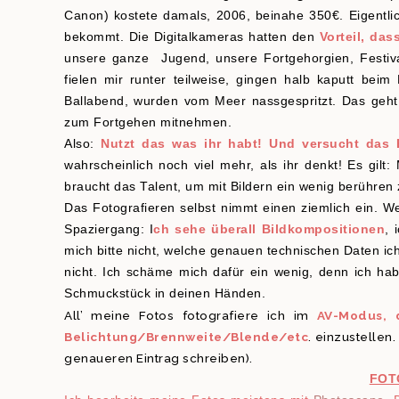
Canon) kostete damals, 2006, beinahe 350€. Eigentli
bekommt. Die Digitalkameras hatten den
Vorteil, da
unsere ganze Jugend, unsere Fortgehorgien, Festival
fielen mir runter teilweise, gingen halb kaputt b
Ballabend, wurden vom Meer nassgespritzt. Das geht 
zum Fortgehen mitnehmen.
Also:
Nutzt das was ihr habt! Und versucht das
wahrscheinlich noch viel mehr, als ihr denkt! Es gil
braucht das Talent, um mit Bildern ein wenig berühren
Das Fotografieren selbst nimmt einen ziemlich ein. We
Spaziergang: I
ch sehe überall Bildkompositionen
, 
mich bitte nicht, welche genauen technischen Daten i
nicht. Ich schäme mich dafür ein wenig, denn ich ha
Schmuckstück in deinen Händen.
All’ meine Fotos fotografiere ich im
AV-Modus, 
Belichtung/Brennweite/Blende/etc
. einzustellen
genaueren Eintrag schreiben).
FOT