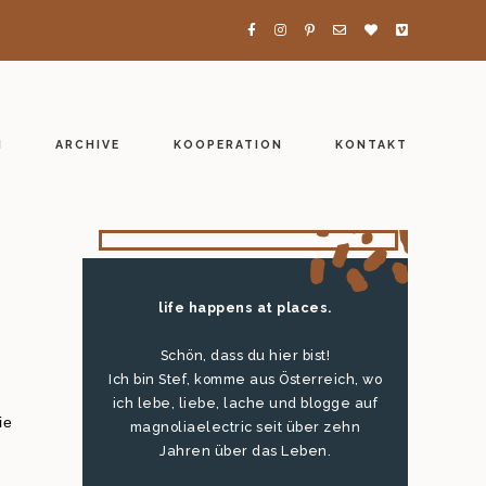
H
ARCHIVE
KOOPERATION
KONTAKT
life happens at places.
Schön, dass du hier bist!
Ich bin Stef, komme aus Österreich, wo
ich lebe, liebe, lache und blogge auf
ie
magnoliaelectric seit über zehn
Jahren über das Leben.