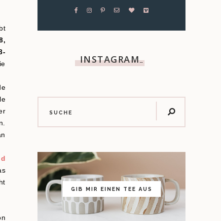
bt
8,
8-
INSTAGRAM
…
ie
de
le
er
n.
an
nd
as
ht
GIB MIR EINEN TEE AUS
on