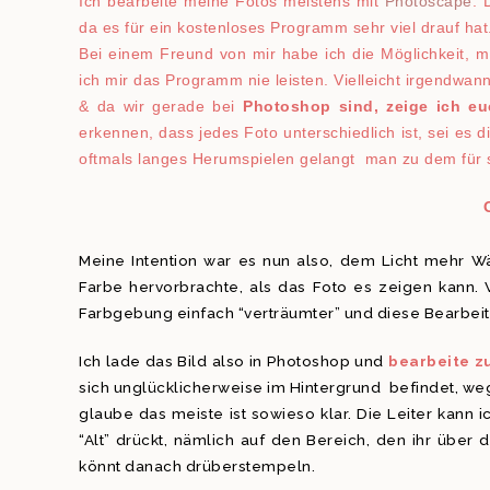
Ich bearbeite meine Fotos meistens mit
Photoscape
. 
da es für ein kostenloses Programm sehr viel drauf hat
Bei einem Freund von mir habe ich die Möglichkeit, 
ich mir das Programm nie leisten. Vielleicht irgendwann.
& da wir gerade bei
Photoshop sind, zeige ich eu
erkennen, dass jedes Foto unterschiedlich ist, sei es d
oftmals langes Herumspielen gelangt man zu dem für s
Meine Intention war es nun also, dem Licht mehr W
Farbe hervorbrachte, als das Foto es zeigen kann. 
Farbgebung einfach “verträumter” und diese Bearbeit
Ich lade das Bild also in Photoshop und
bearbeite z
sich unglücklicherweise im Hintergrund befindet, wegh
glaube das meiste ist sowieso klar. Die Leiter kann 
“Alt” drückt, nämlich auf den Bereich, den ihr über 
könnt danach drüberstempeln.