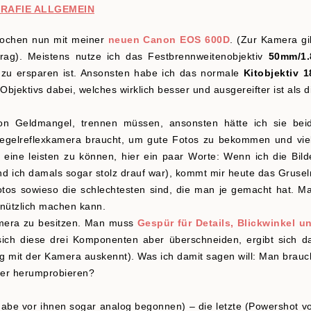
RAFIE ALLGEMEIN
 Wochen nun mit meiner
neuen Canon EOS 600D
. (Zur Kamera gi
trag). Meistens nutze ich das Festbrennweitenobjektiv
50mm/1.
l zu ersparen ist. Ansonsten habe ich das normale
Kitobjektiv 1
bjektivs dabei, welches wirklich besser und ausgereifter ist als d
on Geldmangel, trennen müssen, ansonsten hätte ich sie bei
piegelreflexkamera braucht, um gute Fotos zu bekommen und vie
eine leisten zu können, hier ein paar Worte: Wenn ich die Bild
d ich damals sogar stolz drauf war), kommt mir heute das Grusel
otos sowieso die schlechtesten sind, die man je gemacht hat. M
h nützlich machen kann.
Kamera zu besitzen. Man muss
Gespür für Details, Blickwinkel u
 sich diese drei Komponenten aber überschneiden, ergibt sich d
ig mit der Kamera auskennt). Was ich damit sagen will: Man brauc
rher herumprobieren?
abe vor ihnen sogar analog begonnen) – die letzte (Powershot v