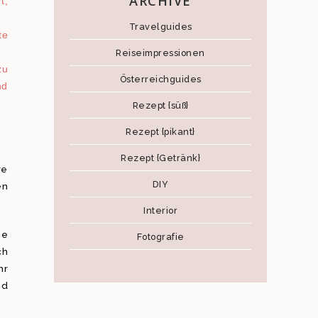
ARCHIVE
t,
Travelguides
te
Reiseimpressionen
zu
Österreichguides
nd
Rezept {süß}
Rezept {pikant}
Rezept {Getränk}
re
DIY
en
Interior
ie
Fotografie
ch
hr
nd