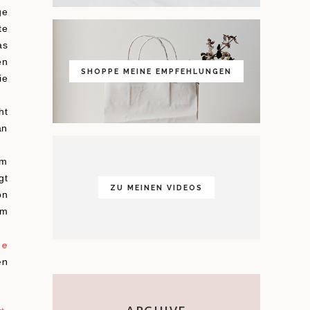
ge
te
as
en
SHOPPE MEINE EMPFEHLUNGEN
ie
ht
an
em
gt
ZU MEINEN VIDEOS
on
em
ie
en