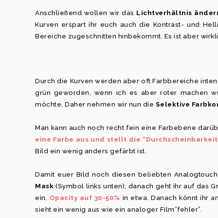
Anschließend wollen wir das
Lichtverhältnis änder
Kurven erspart ihr euch auch die Kontrast- und Hell
Bereiche zugeschnitten hinbekommt. Es ist aber wirkl
Durch die Kurven werden aber oft Farbbereiche intens
grün geworden, wenn ich es aber roter machen wür
möchte. Daher nehmen wir nun die
Selektive Farbko
Man kann auch noch recht fein eine Farbebene darübe
eine Farbe aus und stellt die “Durchscheinbarkei
Bild ein wenig anders gefärbt ist.
Damit euer Bild noch diesen beliebten Analogtouch 
Mask
(Symbol links unten), danach geht ihr auf das Gr
ein,
Opacity auf 30-50%
in etwa. Danach könnt ihr am
sieht ein wenig aus wie ein analoger Film”fehler”.