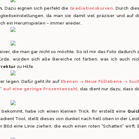
n.
Dazu eignen sich perfekt die
Gradiationskurven.
Durch die
igkeitseinstellungen, da man sie damit viel präziser und auf d
ich ein Herumspielen – immer wieder..
iver, die man gar nicht so möchte. So ist mir das Foto dadurch 
de, würden sich alle Bereiche rot färben, was ich auch nic
rrektur
zu Hilfe.
r legen. Dafür geht ihr auf
Ebenen -> Neue Füllebene -> Suc
t” auf eine geringe Prozentanzahl
, das dient nur dazu, dass d
bekommt, habe ich einen kleinen Trick. Ihr erstellt eine
Quic
adient Tool, stellt dieses von dunkel nach hell oben in der Leis
 Bild eine Linie ziehen, die euch einen roten “Schatten” wirft. 