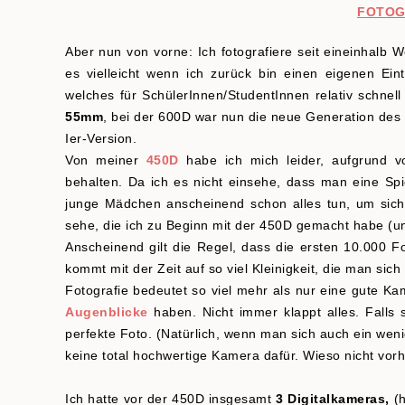
FOTOG
Aber nun von vorne: Ich fotografiere seit eineinhalb
es vielleicht wenn ich zurück bin einen eigenen Ein
welches für SchülerInnen/StudentInnen relativ schnel
55mm
, bei der 600D war nun die neue Generation des O
Ier-Version.
Von meiner
450D
habe ich mich leider, aufgrund v
behalten. Da ich es nicht einsehe, dass man eine S
junge Mädchen anscheinend schon alles tun, um sich 
sehe, die ich zu Beginn mit der 450D gemacht habe (un
Anscheinend gilt die Regel, dass die ersten 10.000 F
kommt mit der Zeit auf so viel Kleinigkeit, die man sic
Fotografie bedeutet so viel mehr als nur eine gute 
Augenblicke
haben. Nicht immer klappt alles. Falls
perfekte Foto. (Natürlich, wenn man sich auch ein wen
keine total hochwertige Kamera dafür. Wieso nicht vo
Ich hatte vor der 450D insgesamt
3 Digitalkameras,
(h