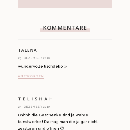
KOMMENTARE
TALENA
25. DEZEMBER 2010
wundervolle tischdeko ;>
ANTWORTEN
T E L I S H A H
25. DEZEMBER 2010
Ohhhh die Geschenke sind ja wahre
Kunstwerke ! Da mag man die ja gar nicht
zerstören und öffnen 😉