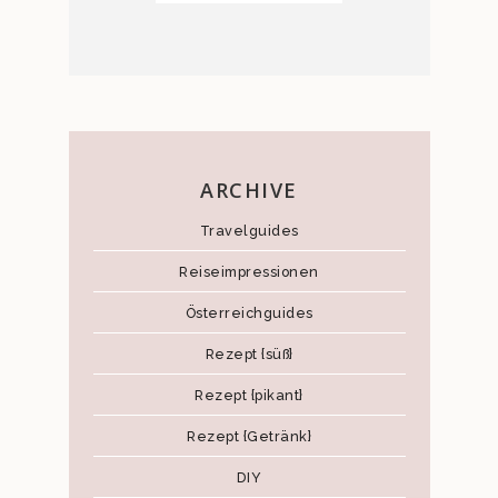
ARCHIVE
Travelguides
Reiseimpressionen
Österreichguides
Rezept {süß}
Rezept {pikant}
Rezept {Getränk}
DIY