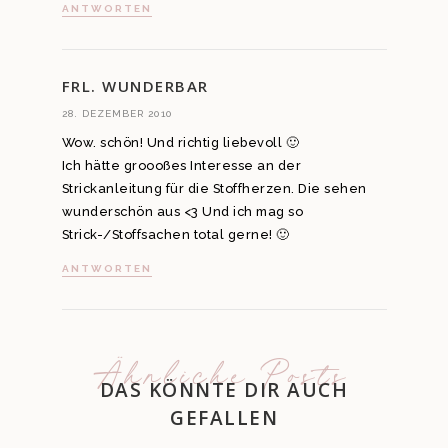
ANTWORTEN
FRL. WUNDERBAR
28. DEZEMBER 2010
Wow. schön! Und richtig liebevoll 🙂
Ich hätte groooßes Interesse an der
Strickanleitung für die Stoffherzen. Die sehen
wunderschön aus <3 Und ich mag so
Strick-/Stoffsachen total gerne! 🙂
ANTWORTEN
Ähnliche Posts
DAS KÖNNTE DIR AUCH
GEFALLEN