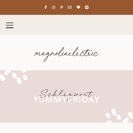
magnoliaelectric
Schlagwort
YUMMYFRIDAY