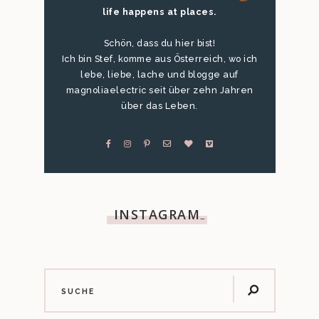
life happens at places.
Schön, dass du hier bist!
Ich bin Stef, komme aus Österreich, wo ich
lebe, liebe, lache und blogge auf
magnoliaelectric seit über zehn Jahren
über das Leben.
INSTAGRAM
…