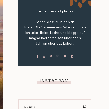
life happens at places.
Schön, dass du hier bist!
Ich bin Stef, komme aus Österreich, wo
ich lebe, liebe, lache und blogge auf
magnoliaelectric seit über zehn
Jahren über das Leben.
INSTAGRAM
…