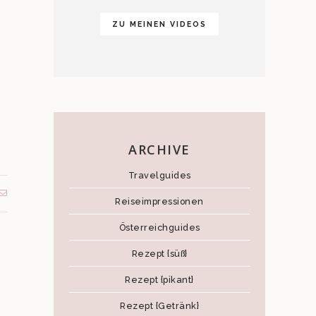
ZU MEINEN VIDEOS
ARCHIVE
Travelguides
Reiseimpressionen
Österreichguides
Rezept {süß}
Rezept {pikant}
Rezept {Getränk}