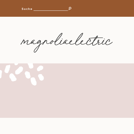
Suche
magnoliaelectric