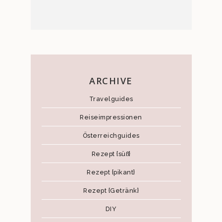
ARCHIVE
Travelguides
Reiseimpressionen
Österreichguides
Rezept {süß}
Rezept {pikant}
Rezept {Getränk}
DIY