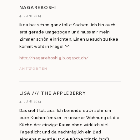
NAGAREBOSHI
4. JUNI 2014
Ikea hat schon ganz tolle Sachen. Ich bin auch
erst gerade umgezogen und muss mir mein
Zimmer schön einrichten. Einen Besuch zu Ikea
kommt wohl in Frage! ^^
http://nagareboshi9.blogspot.ch/
ANTWORTEN
LISA /// THE APPLEBERRY
4. JUNI 2014
Das sieht toll aus! Ich beneide euch sehr um
euer Küchenfenster, in unserer Wohnung ist die
Küche der einzige Raum ohne wirklich viel
Tageslicht und da nachträglich ein Bad
eingebaut wurde ist die Küche winzig (7m²).