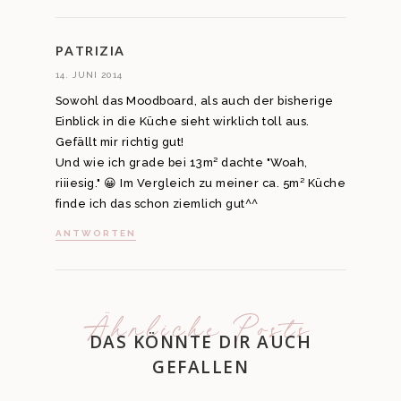
PATRIZIA
14. JUNI 2014
Sowohl das Moodboard, als auch der bisherige
Einblick in die Küche sieht wirklich toll aus.
Gefällt mir richtig gut!
Und wie ich grade bei 13m² dachte "Woah,
riiiesig." 😀 Im Vergleich zu meiner ca. 5m² Küche
finde ich das schon ziemlich gut^^
ANTWORTEN
Ähnliche Posts
DAS KÖNNTE DIR AUCH
GEFALLEN