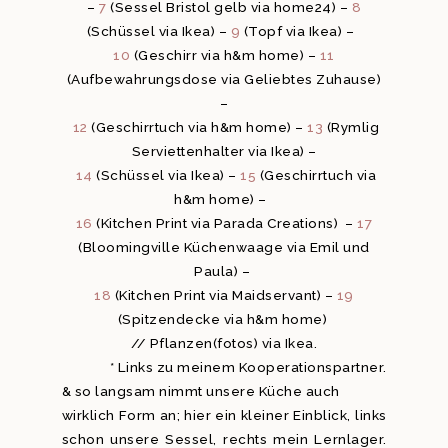
–
7
(Sessel Bristol gelb via home24) –
8
(Schüssel via Ikea) –
9
(Topf via Ikea) –
10
(Geschirr via h&m home) –
11
(Aufbewahrungsdose via Geliebtes Zuhause)
–
12
(Geschirrtuch via h&m home) –
13
(Rymlig
Serviettenhalter via Ikea) –
14
(Schüssel via Ikea) –
15
(Geschirrtuch via
h&m home) –
16
(Kitchen Print via Parada Creations) –
17
(Bloomingville Küchenwaage via Emil und
Paula) –
18
(Kitchen Print via Maidservant) –
19
(Spitzendecke via h&m home)
// Pflanzen(fotos) via Ikea.
* Links zu meinem Kooperationspartner.
& so langsam nimmt unsere Küche auch
wirklich Form an; hier ein kleiner Einblick, links
schon unsere Sessel, rechts mein Lernlager.