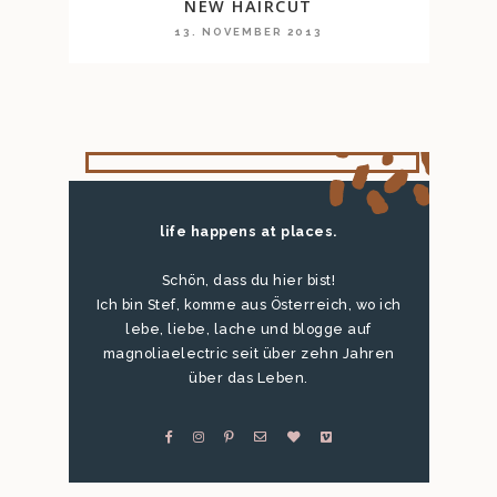
NEW HAIRCUT
13. NOVEMBER 2013
life happens at places.
Schön, dass du hier bist!
Ich bin Stef, komme aus Österreich, wo ich
lebe, liebe, lache und blogge auf
magnoliaelectric seit über zehn Jahren
über das Leben.