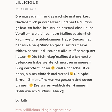
LILLICIOUS
20. APRIL 2012
Die muss ich mir für das nächste mal merken.
Nachdem ich ja vorgestern und heute Muffins
gebacken habe, brauch ich erstmal eine Pause.
Vorallem weil ich von den Muffins so ziemlich
kaum welche abbekommen habe. Dieses mal
hat es keine 4 Stunden gedauert bis meine
Mitbewohner und Freunde alle Muffins verputzt
hatten
Die Mohrnkopfmuffins die ich heute
gebacken habe werde ich morgen in meinem
Blog veröffentlichen
Vielleicht schaust du
dann ja auch einfach mal vorbei
Die Apfel-
Birnen-Zimtmuffins von vorgestern sind schon
drinnen
Die waren wirklich der Hammer!
Ohhh wie ich Muffins liebe <3
Lg, Lilli
http://lillicious-blog.blogspot.de/