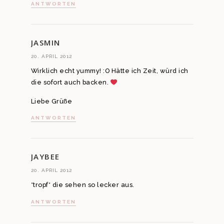
ANTWORTEN
JASMIN
20. APRIL 2012
Wirklich echt yummy! :O Hätte ich Zeit, würd ich
die sofort auch backen.
Liebe Grüße
ANTWORTEN
JAYBEE
20. APRIL 2012
*tropf* die sehen so lecker aus.
ANTWORTEN