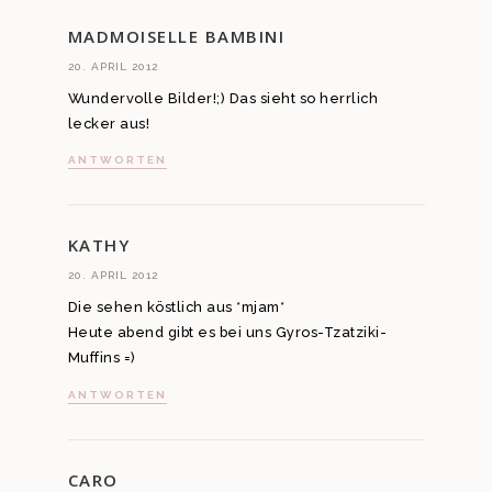
MADMOISELLE BAMBINI
20. APRIL 2012
Wundervolle Bilder!;) Das sieht so herrlich
lecker aus!
ANTWORTEN
KATHY
20. APRIL 2012
Die sehen köstlich aus *mjam*
Heute abend gibt es bei uns Gyros-Tzatziki-
Muffins =)
ANTWORTEN
CARO