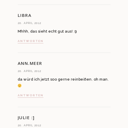
LIBRA
20. APRIL 2012
Mhhh, das sieht echt gut aus! :9
ANTWORTEN
ANN.MEER
20. APRIL 2012
da würd ich jetzt soo gerne reinbeißen. oh man.
ANTWORTEN
JULIE :]
20. APRIL 2012