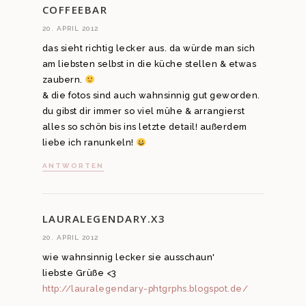
COFFEEBAR
20. APRIL 2012
das sieht richtig lecker aus. da würde man sich
am liebsten selbst in die küche stellen & etwas
zaubern.
& die fotos sind auch wahnsinnig gut geworden.
du gibst dir immer so viel mühe & arrangierst
alles so schön bis ins letzte detail! außerdem
liebe ich ranunkeln!
ANTWORTEN
LAURALEGENDARY.X3
20. APRIL 2012
wie wahnsinnig lecker sie ausschaun'
liebste Grüße <3
http://lauralegendary-phtgrphs.blogspot.de/