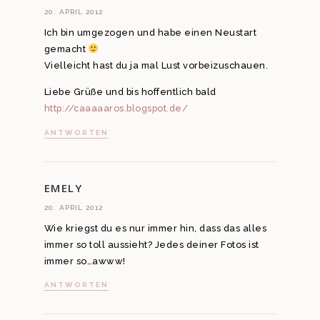
20. APRIL 2012
Ich bin umgezogen und habe einen Neustart
gemacht
Vielleicht hast du ja mal Lust vorbeizuschauen.
Liebe Grüße und bis hoffentlich bald
http://caaaaaros.blogspot.de/
ANTWORTEN
EMELY
20. APRIL 2012
Wie kriegst du es nur immer hin, dass das alles
immer so toll aussieht? Jedes deiner Fotos ist
immer so…awww!
ANTWORTEN