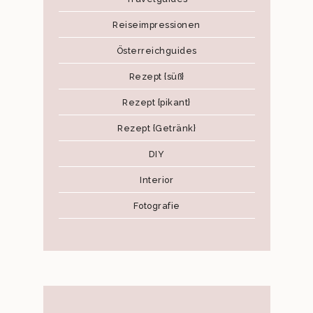
Reiseimpressionen
Österreichguides
Rezept {süß}
Rezept {pikant}
Rezept {Getränk}
DIY
Interior
Fotografie