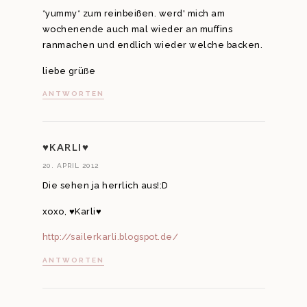
*yummy* zum reinbeißen. werd' mich am
wochenende auch mal wieder an muffins
ranmachen und endlich wieder welche backen.
liebe grüße
ANTWORTEN
♥KARLI♥
20. APRIL 2012
Die sehen ja herrlich aus!:D
xoxo, ♥Karli♥
http://sailerkarli.blogspot.de/
ANTWORTEN