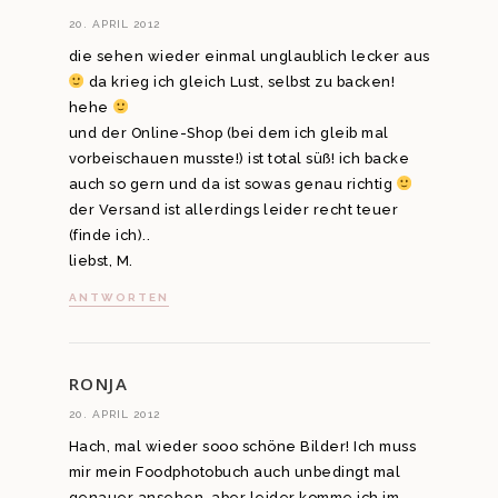
20. APRIL 2012
die sehen wieder einmal unglaublich lecker aus
da krieg ich gleich Lust, selbst zu backen!
hehe
und der Online-Shop (bei dem ich gleib mal
vorbeischauen musste!) ist total süß! ich backe
auch so gern und da ist sowas genau richtig
der Versand ist allerdings leider recht teuer
(finde ich)..
liebst, M.
ANTWORTEN
RONJA
20. APRIL 2012
Hach, mal wieder sooo schöne Bilder! Ich muss
mir mein Foodphotobuch auch unbedingt mal
genauer ansehen, aber leider komme ich im