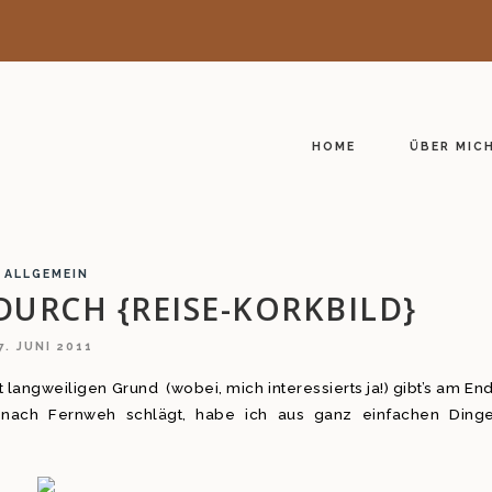
HOME
ÜBER MIC
ALLGEMEIN
DURCH {REISE-KORKBILD}
7. JUNI 2011
cht langweiligen Grund (wobei, mich interessierts ja!) gibt’s am En
nach Fernweh schlägt, habe ich aus ganz einfachen Ding