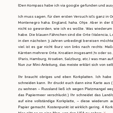
{Den Kompass habe ich via google gefunden und ausge
Ich muss sagen, für den ersten Versuch ist’s ganz i
Montenegro haha. England, haha. Ohje. Aber in der Ei
nicht so geworden, wie ich es wollte. Was wiederum ze
habe. Die blauen Fähnchen sind die Orte (Valencia, L
in den nächsten 3 Jahren unbedingt bereisen möchte,
viel ist es gar nicht (kurz von links nach rechts: Ma
Kärnten mehrere Orte, Kroatien insgesamt 7x oder so,
(Paris, Hamburg, Kroatien, Salzburg, etc.) was man auf d
Nun zur Mini-Anleitung, das meiste erklärt sich von selb
Ihr braucht obriges und eben Korkplatten. Ich hab
schneiden kann. Ihr druckt euch dann eine Karte aus 
zu wohnen – Russland ließ ich wegen Platzmangel weg,
das Papiermeer verschluckt.) Ihr schneidet das Land/d
auf eine vollständige Korkplatte, – diese wiederum 
Papier gemacht. Kostenpunkt ist wirklich gering. 4 Kork