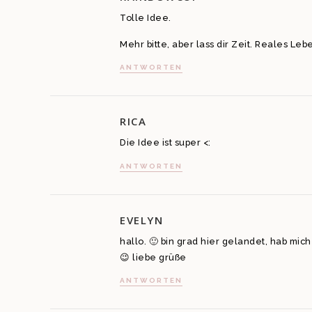
Tolle Idee.
Mehr bitte, aber lass dir Zeit. Reales Leb
ANTWORTEN
RICA
Die Idee ist super <:
ANTWORTEN
EVELYN
hallo. 🙂 bin grad hier gelandet, hab m
😉 liebe grüße
ANTWORTEN