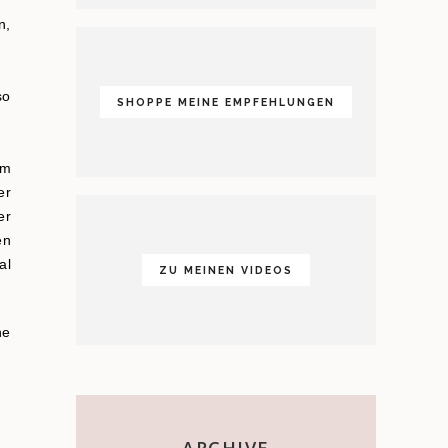
n,
so
SHOPPE MEINE EMPFEHLUNGEN
um
er
er
en
al
ZU MEINEN VIDEOS
ne