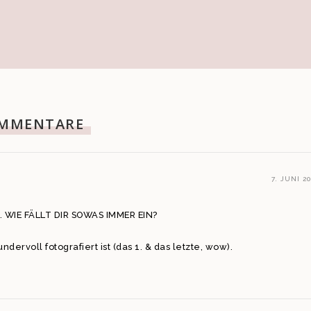
MMENTARE
7. JUNI 20
s. WIE FÄLLT DIR SOWAS IMMER EIN?
ervoll fotografiert ist (das 1. & das letzte, wow).