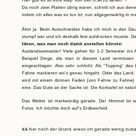
Hier gibt es so eine Map von den USA zu sehen:
X
Da noch zwei Platten übrig waren, schnitt ich aus den
indem ich alles was so tun ist, nun allgegenwärtig in
Ähm ja. Beim Ausschneiden habe ich mich in den Dau
stumpf war und ich deshalb fest aufdrücken musste. De
Ideen, was man noch damit anstellen könnte:
Auslandssemester! Viele gehen für 1-2 Semester ins
Beispiel Dinge, die man in diesem Land vermissen 
eingeschlagen. Also sehr schlicht. Als “Topping” da
Fahne markieren wo’s genau hingeht. Oder das Land,
wird mit einem dünnen Faden (von Fahne zu Fahne) ve
eine. Das Gute an der Sache ist: Die Korktafel ist natür
Das Wetter ist merkwürdig gerade. Der Himmel ist w
Fotos. Ich möchte doch auf’s Erdbeerfeld.
&& hier noch der Grund, wieso ich gerade wenig zust