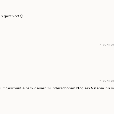
en geht vor! 😉
7. JUNI 20
7. JUNI 20
ich umgeschaut & pack deinen wunderschönen blog ein & nehm ihn mi