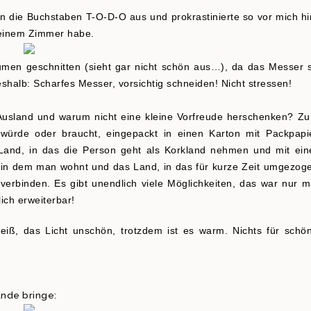
en die Buchstaben T-O-D-O aus und prokrastinierte so vor mich hi
 meinem Zimmer habe.
men geschnitten (sieht gar nicht schön aus…), da das Messer 
shalb: Scharfes Messer, vorsichtig schneiden! Nicht stressen!
 Ausland und warum nicht eine kleine Vorfreude herschenken? Z
würde oder braucht, eingepackt in einen Karton mit Packpapi
s Land, in das die Person geht als Korkland nehmen und mit ein
 in dem man wohnt und das Land, in das für kurze Zeit umgezog
rbinden. Es gibt unendlich viele Möglichkeiten, das war nur m
lich erweiterbar!
eiß, das Licht unschön, trotzdem ist es warm. Nichts für schö
ande bringe: