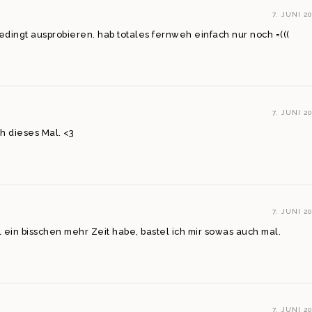
7. JUNI 20
dingt ausprobieren. hab totales fernweh einfach nur noch =(((
7. JUNI 20
ch dieses Mal. <3
7. JUNI 20
 ein bisschen mehr Zeit habe, bastel ich mir sowas auch mal.
7. JUNI 20