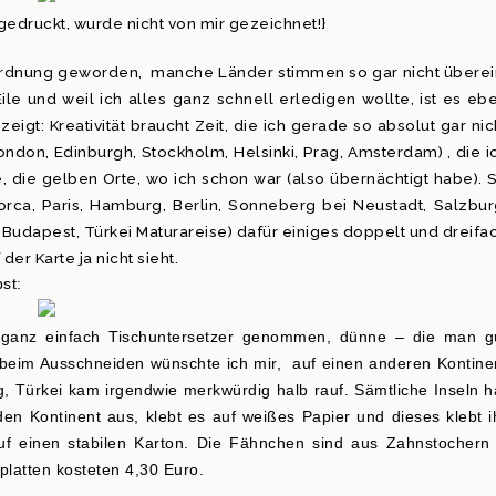
druckt, wurde nicht von mir gezeichnet!}
n Ordnung geworden, manche Länder stimmen so gar nicht überei
le und weil ich alles ganz schnell erledigen wollte, ist es eb
igt: Kreativität braucht Zeit, die ich gerade so absolut gar nic
ondon, Edinburgh, Stockholm, Helsinki, Prag, Amsterdam) , die i
 die gelben Orte, wo ich schon war (also übernächtigt habe). 
llorca, Paris, Hamburg, Berlin, Sonneberg bei Neustadt, Salzbur
 Budapest, Türkei Maturareise) dafür einiges doppelt und dreifa
er Karte ja nicht sieht.
st:
e ganz einfach Tischuntersetzer genommen, dünne – die man g
(beim Ausschneiden wünschte ich mir, auf einen anderen Kontine
 Türkei kam irgendwie merkwürdig halb rauf. Sämtliche Inseln h
en Kontinent aus, klebt es auf weißes Papier und dieses klebt i
auf einen stabilen Karton. Die Fähnchen sind aus Zahnstochern
platten kosteten 4,30 Euro.