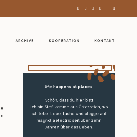
H
ARCHIVE
KOOPERATION
KONTAKT
life happens at places.
Schön, dass du hier bist!
Ich bin Stef, komme aus Österreich, wo
de
ich lebe, liebe, lache und blogge auf
en
magnoliaelectric seit über zehn
Jahren über das Leben.