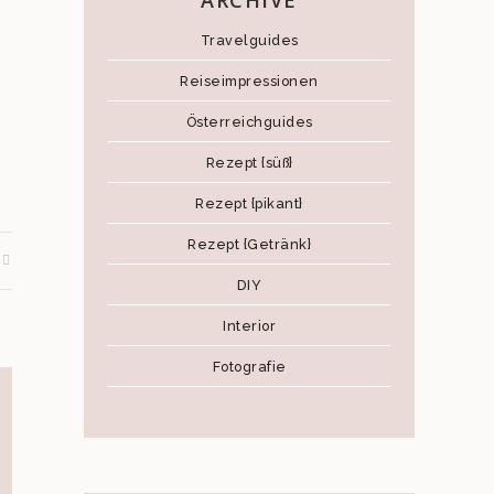
ARCHIVE
Travelguides
Reiseimpressionen
Österreichguides
Rezept {süß}
Rezept {pikant}
Rezept {Getränk}
DIY
Interior
Fotografie