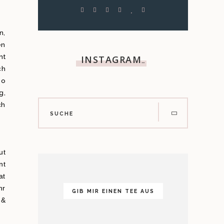
n,
en
ht
INSTAGRAM
…
ch
So
g,
ch
ut
nt
at
hr
GIB MIR EINEN TEE AUS
 &