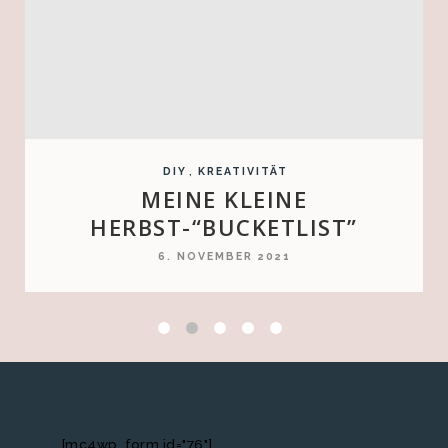
,
DIY
KREATIVITÄT
MEINE KLEINE
HERBST-“BUCKETLIST”
6. NOVEMBER 2021
[mc4wp_form id="76"]