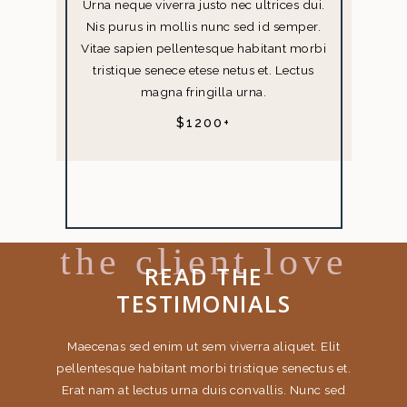
Urna neque viverra justo nec ultrices dui.
Nis purus in mollis nunc sed id semper.
Vitae sapien pellentesque habitant morbi
tristique senece etese netus et. Lectus
magna fringilla urna.
$1200+
the client love
READ THE
TESTIMONIALS
et. Elit
Maecenas sed enim ut sem viverra aliquet. Elit
Maecena
nectus et.
pellentesque habitant morbi tristique senectus et.
pellentes
 Nunc sed
Erat nam at lectus urna duis convallis. Nunc sed
Erat nam