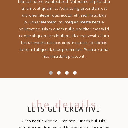
t pharetra
blandit libero volutpat sed. Vulputate ut pharetra
blandit l
ndum est
sit amet aliquam id. Adipiscing bibendum est
sit ame
Faucibus
ultricies integer quis auctor elit sed. Faucibus
ultrici
 neque
pulvinar elementum integ enimeste neque
pulvi
 massa id
volutpat ac. Diam quam nulla porttitor massa id
volutpat
estibulum
neque aliquam vestibulum. Placerat vestibulum
neque al
d nibhes
lectus mauris ultrices eros in cursus. Id nibhes
lectus 
uere urna
tortor id aliquet lectus proin nibh. Posuere urna
tortor i
nec tincidunt praesent.
the details
LETS GET CREATIVE
Urna neque viverra justo nec ultrices dui. Nisl
purus in mollis nunc sed id semper. Vitae sapien