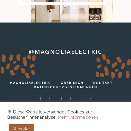
@MAGNOLIAELECTRIC
…
MAGNOLIAELECTRIC
ÜBER MICH
KONTAKT
DATENSCHUTZBESTIMMUNGEN
🍪 Diese Website verwendet Cookies zur
Besucher*innenanalyse.
Mehr Informationen
Copyright © 2026 magnoliaelectric.
Technische
Alles klar