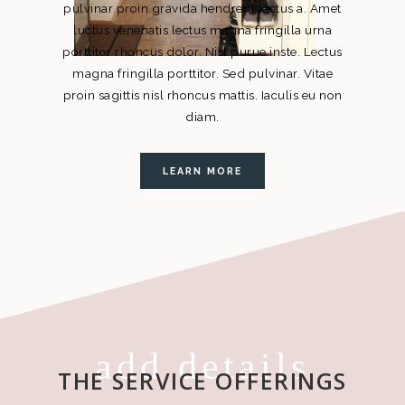
pulvinar proin gravida hendrerit lectus a. Amet
luctus venenatis lectus magna fringilla urna
porttitor rhoncus dolor. Nisl purue inste. Lectus
magna fringilla porttitor. Sed pulvinar. Vitae
proin sagittis nisl rhoncus mattis. Iaculis eu non
diam.
LEARN MORE
add details
THE SERVICE OFFERINGS