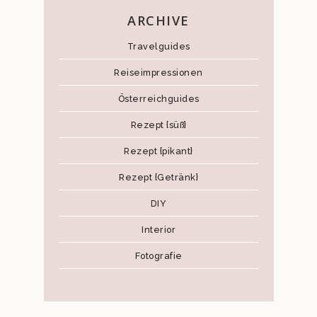
ARCHIVE
Travelguides
Reiseimpressionen
Österreichguides
Rezept {süß}
Rezept {pikant}
Rezept {Getränk}
DIY
Interior
Fotografie