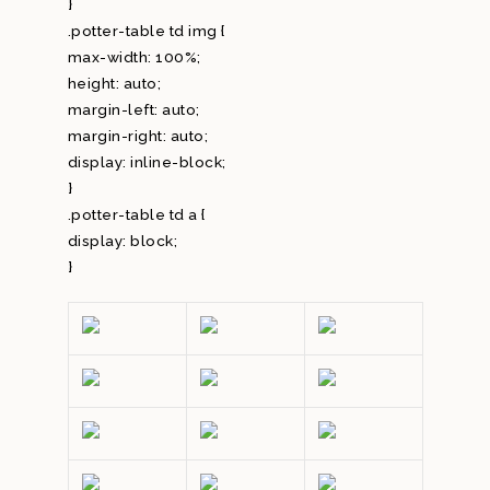
}
.potter-table td img {
max-width: 100%;
height: auto;
margin-left: auto;
margin-right: auto;
display: inline-block;
}
.potter-table td a {
display: block;
}